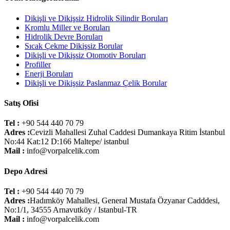
Dikişli ve Dikişsiz Hidrolik Silindir Boruları
Kromlu Miller ve Boruları
Hidrolik Devre Boruları
Sıcak Çekme Dikişsiz Borular
Dikişli ve Dikişsiz Otomotiv Boruları
Profiller
Enerji Boruları
Dikişli ve Dikişsiz Paslanmaz Çelik Borular
Satış Ofisi
Tel :
+90 544 440 70 79
Adres :
Cevizli Mahallesi Zuhal Caddesi Dumankaya Ritim İstanbul
No:44 Kat:12 D:166 Maltepe/ istanbul
Mail :
info@vorpalcelik.com
Depo Adresi
Tel :
+90 544 440 70 79
Adres :
Hadımköy Mahallesi, General Mustafa Özyanar Cadddesi,
No:1/1, 34555 Arnavutköy / Istanbul-TR
Mail :
info@vorpalcelik.com