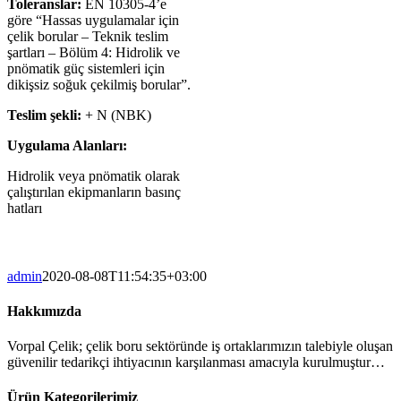
Toleranslar:
EN 10305-4’e
göre “Hassas uygulamalar için
çelik borular – Teknik teslim
şartları – Bölüm 4: Hidrolik ve
pnömatik güç sistemleri için
dikişsiz soğuk çekilmiş borular”.
Teslim şekli:
+ N (NBK)
Uygulama Alanları:
Hidrolik veya pnömatik olarak
çalıştırılan ekipmanların basınç
hatları
admin
2020-08-08T11:54:35+03:00
Hakkımızda
Vorpal Çelik; çelik boru sektöründe iş ortaklarımızın talebiyle oluşan
güvenilir tedarikçi ihtiyacının karşılanması amacıyla kurulmuştur…
Ürün Kategorilerimiz