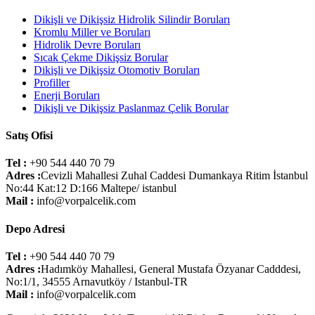
Dikişli ve Dikişsiz Hidrolik Silindir Boruları
Kromlu Miller ve Boruları
Hidrolik Devre Boruları
Sıcak Çekme Dikişsiz Borular
Dikişli ve Dikişsiz Otomotiv Boruları
Profiller
Enerji Boruları
Dikişli ve Dikişsiz Paslanmaz Çelik Borular
Satış Ofisi
Tel :
+90 544 440 70 79
Adres :
Cevizli Mahallesi Zuhal Caddesi Dumankaya Ritim İstanbul
No:44 Kat:12 D:166 Maltepe/ istanbul
Mail :
info@vorpalcelik.com
Depo Adresi
Tel :
+90 544 440 70 79
Adres :
Hadımköy Mahallesi, General Mustafa Özyanar Cadddesi,
No:1/1, 34555 Arnavutköy / Istanbul-TR
Mail :
info@vorpalcelik.com