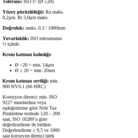
Tolerans:
ISO f7 (Ø ≥20)
Yüzey pürüzlülüğü:
Ra maks.
0,2μm. Rt 3,0μm maks.
Doğruluk:
maks. 0.3 / 1000mm
Yuvarlaklık:
ISO toleransının
½ içinde.
Krom katman kalınlığı:
Ø <20 = min. 14μm
Ø ≥ 20 = min. 20um
Krom katman sertliği:
min.
900 HV0.1 (66 HRC)
Korozyon direnci: min. ISO
9227 standardına veya
eşdeğerlerine göre Nötr Tuz
Püskürtme testinde 120 – 200
saat, ISO 10289’a göre
değerlendirme ile birlikte.
Değerlendirme ≥ 9,5 ve 1000
saat korozyon direnci istek